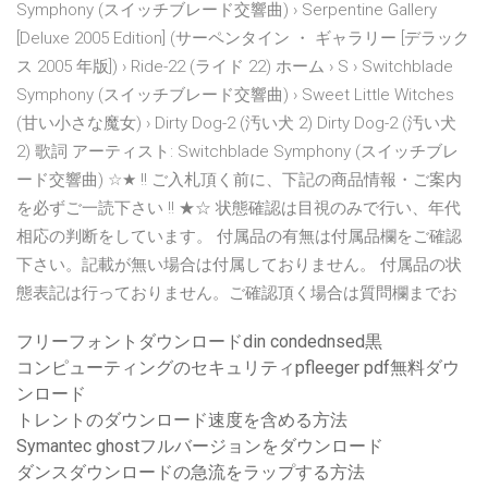
Symphony (スイッチブレード交響曲) › Serpentine Gallery
[Deluxe 2005 Edition] (サーペンタイン ・ ギャラリー [デラック
ス 2005 年版]) › Ride-22 (ライド 22) ホーム › S › Switchblade
Symphony (スイッチブレード交響曲) › Sweet Little Witches
(甘い小さな魔女) › Dirty Dog-2 (汚い犬 2) Dirty Dog-2 (汚い犬
2) 歌詞 アーティスト: Switchblade Symphony (スイッチブレ
ード交響曲) ☆★ !! ご入札頂く前に、下記の商品情報・ご案内
を必ずご一読下さい !! ★☆ 状態確認は目視のみで行い、年代
相応の判断をしています。 付属品の有無は付属品欄をご確認
下さい。記載が無い場合は付属しておりません。 付属品の状
態表記は行っておりません。ご確認頂く場合は質問欄までお
フリーフォントダウンロードdin condednsed黒
コンピューティングのセキュリティpfleeger pdf無料ダウ
ンロード
トレントのダウンロード速度を含める方法
Symantec ghostフルバージョンをダウンロード
ダンスダウンロードの急流をラップする方法