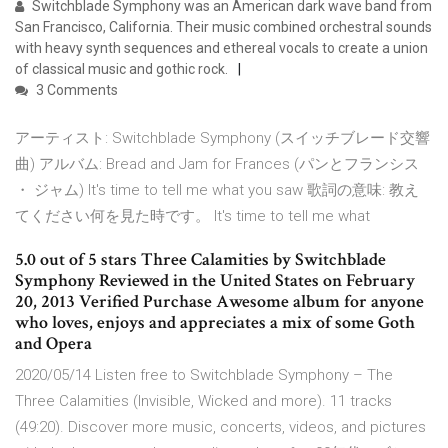
Switchblade Symphony was an American dark wave band from
San Francisco, California. Their music combined orchestral sounds
with heavy synth sequences and ethereal vocals to create a union
of classical music and gothic rock.
3 Comments
アーティスト: Switchblade Symphony (スイッチブレード交響
曲) アルバム: Bread and Jam for Frances (パンとフランシス
・ ジャム) It's time to tell me what you saw 歌詞の意味: 教え
てください何を見た時です。 It's time to tell me what
5.0 out of 5 stars Three Calamities by Switchblade
Symphony Reviewed in the United States on February
20, 2013 Verified Purchase Awesome album for anyone
who loves, enjoys and appreciates a mix of some Goth
and Opera
2020/05/14 Listen free to Switchblade Symphony – The
Three Calamities (Invisible, Wicked and more). 11 tracks
(49:20). Discover more music, concerts, videos, and pictures