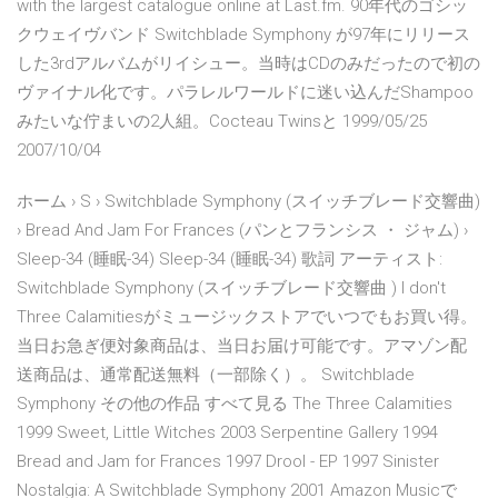
with the largest catalogue online at Last.fm. 90年代のゴシッ
クウェイヴバンド Switchblade Symphony が97年にリリース
した3rdアルバムがリイシュー。当時はCDのみだったので初の
ヴァイナル化です。パラレルワールドに迷い込んだShampoo
みたいな佇まいの2人組。Cocteau Twinsと 1999/05/25
2007/10/04
ホーム › S › Switchblade Symphony (スイッチブレード交響曲)
› Bread And Jam For Frances (パンとフランシス ・ ジャム) ›
Sleep-34 (睡眠-34) Sleep-34 (睡眠-34) 歌詞 アーティスト:
Switchblade Symphony (スイッチブレード交響曲 ) I don't
Three Calamitiesがミュージックストアでいつでもお買い得。
当日お急ぎ便対象商品は、当日お届け可能です。アマゾン配
送商品は、通常配送無料（一部除く）。 Switchblade
Symphony その他の作品 すべて見る The Three Calamities
1999 Sweet, Little Witches 2003 Serpentine Gallery 1994
Bread and Jam for Frances 1997 Drool - EP 1997 Sinister
Nostalgia: A Switchblade Symphony 2001 Amazon Musicで