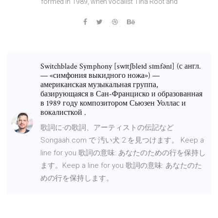
formed in 1989, when vocalist Tina Root and
Switchblade Symphony [swɪtʃbleɪd sɪmfənɪ] (с англ.
— «симфония выкидного ножа») —
американская музыкальная группа,
базирующаяся в Сан-Франциско и образованная
в 1989 году композитором Сьюзен Уоллас и
вокалисткой .
歌詞に-の歌詞、アーティストの伝記など
Songaah.com で 汚い犬 2 を見つけます。 Keep a
line for you 歌詞の意味: あなたのための行を保持し
ます。Keep a line for you 歌詞の意味: あなたのた
めの行を保持します。