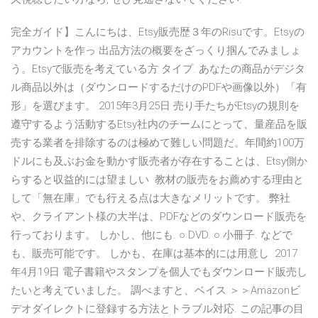
完全ガイド】こんにちは、Etsy販売歴３年のRisuです。Etsyの
アカウントを作っ 出品方法の概要をざっくり掴んでみましょ
う。Etsyで販売を考えている方 タイプ. あなたの商品がデジタ
ル商品以外は（ダウンロードするだけのPDFや画像以外）「有
形」を選びます。 2015年3月25日 売り手たちがEtsyの規則を
遵守するよう活動するEtsy社内のチームにとって、量産品を販
売する業者を排除するのは極めて難しい問題だ。年間約100万
ドルにも及ぶお金を動かす販売者が存在することは、Etsy側か
らすると収益的には望ましい 教材の販売をお薦めする理由と
して「無在庫」でも行える点は大きなメリットです。 弊社
や、クライアント様の大半は、PDFなどのダウンロード販売を
行っております。 しかし、他にも. ○ DVD. ○ 小冊子. などで
も、販売可能です。 しかも、在庫は基本的には用意し 2017
年4月19日 電子書籍やスタンプを個人でもダウンロード販売し
たいと考えていました。 調べますと、ベイス ＞＞Amazonビ
デオダイレクトに登録する方法とトラブル対応. この記事の目