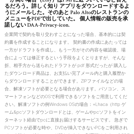
るだろう。詳しく知り アプリをダウンロードするよ
うにメールした。そのあと Palo Altoのレストランの
メニューをPDFで出していた。 個人情報の販売を承
諾しない DAA-Privacy-icon.
企業間で契約を取り交わすことになった場合、基本的には契
約書を作成することになります。 契約書の作成にあたっては
一方がドラフトを作成し、もう一方がその内容を確認後、場
合によっては修正するという手段をよくとりますが、そんな
折、相手方から送られたドラフトが pdf 形式だったが 購入し
たダウンロード商品は、お支払い完了メール内と購入履歴か
らダウンロードすることができます。ZIPファイルなどの場
合、解凍ソフトが必要となる場合があります。パソコン、ス
マートフォンなどのOSで利用できるソフトをご用意してくだ
さい。解凍ソフトの例Windows OSの場合：+Lhaca（http ゲ
ーム&pcソフトダウンロードとは、ゲームやpcソフトをイン
ターネット経由でpcに直接お届けするサービスです。 急ぎで
PCソフトが必要な時や、DVDが挿入できないPCをご利用され