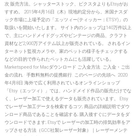
次 販売方法。シャッターストック、ピクスタよりもEtsyがお
すすめ。 2015年4月16日（木）現地約定分から、米国ナスダ
ック市場に上場予定の「エッツィー(ティッカー：ETSY)」の
取扱いを開始いたします。 サイト内のショップは140万件以上
で、主にハンドメイドグッズやビンテージの商品、クラフト
資材など2,900万アイテム以上が販売されている。 されるイン
ターネット監視カメラや、家のペットの様子をチェックする
などの目的で作られたペットカムにも活躍している。
Marketspeed for Macダウンロード ご入金方法. ご入金・ご出
金の流れ · 手数料無料の提携銀行. このページの先頭へ 2020
年4月8日 海外で広く利用されているオンラインショップ
「Etsy（エッツィ）」では、ハンドメイド作品の販売だけでな
く、レーザー加工で使えるデータも販売されています。 Etsy
でレーザー加工データを検索するコツ; 商品の詳細説明でダウ
ンロード商品であることを確認する; 購入後すぐにデータをダ
ウンロードできます; Etsyで レーザーの加工時の排気効率をア
ップさせる方法（GCC社製レーザー対象）｜レーザーメンテ