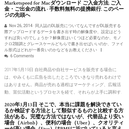
Marketspeed for Macダウンロード ご入金方法. ご入
金・ご出金の流れ · 手数料無料の提携銀行. このペー
ジの先頭へ
Nov 26, 2014 · 同人誌のDL販売についてなんですがDL販売する
際アップロードするデータを書き出す時の解像度や、設定はどう
すれば良いのでしょうか？解像度はいくつほど必要なのか、モノ
クロ2階調とグレースケールどちらで書き出せばいいのか、ファイ
ル形式はどれが一番良いのかなどをお教えください
6 Comments
2017年5月19日 自社商品や自社サービスを販売する場合に
は、やみくもに広告を出したところでいきなり売れるわけで
はありません。商品が売れる過程はマーケティング、広報活
動、宣伝活動というプロセスを経て、それらが上手に調和す.
2020年3月13日 そこで、本当に課題を解決できてい
るか検証する方法として類似するものと比較する方
法がある。完璧な方法ではないが、代替品より安い
場合（Airbnb）、便利の場合（Uber）、クオリティ
ーが高い場合（Etsy）はPMFに近づいていると言え