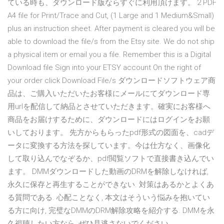
ている時も、ダウンロード版ならすぐに利用頂けます。 2 PDF
A4 file for Print/Trace and Cut, (1 Large and 1 Medium&Small)
plus an instruction sheet. After payment is cleared you will be
able to download the file/s from the Etsy site. We do not ship
a physical item or email you a file. Remember this is a Digital
Download file Sign into your ETSY account On the right of
your order click Download File/s ダウンロードソフトウェア商
品は、ご購入いただいたお客様にメールにてダウンロード専
用urlを配信して納品とさせていただきます。確実にお客様へ
商品をお届けするために、ダウンロードにはログインをお願
いしております。 先方からもらったpdf形式の図面を、cadデ
ータに変換する方法を探しています。今は仕方なく、画像化
して取り込んでなぞるか、pdf閲覧ソフトで直接書き込んでい
ます。 DMMダウンロードした動画のDRMを解除しなければ,
永久に保存と再生することができない. 対策はあるかとよくあ
る質問である. 心配ことなく, 本文はそういう悩みを抱いてい
る方に向け, 完璧なDMMのDRM解除攻略を紹介する. DMMを永
久視聴したい方なら, ぜひ見逃さないでください.