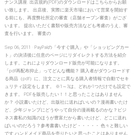
ナンス講座. 出店規約(PDF)のダウンロードはこちらからお願
い致します。 出店後、実際に楽天市場において営業を開始す
る前にも、再度弊社所定の審査（店舗オープン審査）がござ
います。 提出いただく書類や販売方法なども考慮のうえ、審
査を行います。 審査の
Sep 06, 2011 · PayPalの「今すぐ購入」や「ショッピングカー
ト」の決済後に任意のページにリダイレクトする方法を紹介
します。これによりダウンロード販売が可能になります。
「pdf再配布抑止」ってどんな機能？ 購入者がダウンロードす
る商品（pdf）に、注文ごとに異なる購入者情報で自動でセキ
ュリティ設定をします。 ※1～3は、どれか1つだけでも設定で
きます。 PDFを販売したい！！と思ったことはありません
か？ 小説書いたけど、出版社に送ればいいの？漫画書いたけ
ど、少年ジャンプにどうやって自分の漫画載るのかな？ビジ
ネス書私の知識のほうが豊富だから書いたけど、どこに送れ
ばいいのだろう？参考書書いたけど・・・・・ 色々と難しい
です ハンドメイド商品を売りたいと思ったことはありません